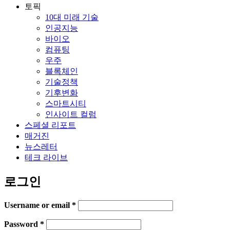
토픽
10대 미래 기술
인공지능
바이오
컴퓨팅
우주
블록체인
기술정책
기후변화
스마트시티
인사이트 컬럼
스페셜 리포트
매거진
뉴스레터
테크 라이브
로그인
Username or email
*
Password
*