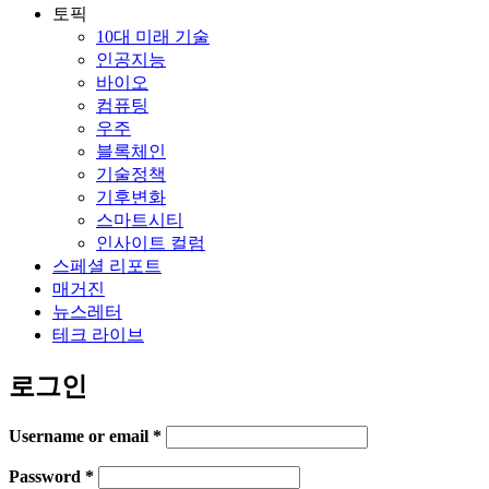
토픽
10대 미래 기술
인공지능
바이오
컴퓨팅
우주
블록체인
기술정책
기후변화
스마트시티
인사이트 컬럼
스페셜 리포트
매거진
뉴스레터
테크 라이브
로그인
Username or email
*
Password
*