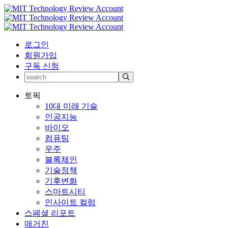
로그인
회원가입
구독 신청
토픽
10대 미래 기술
인공지능
바이오
컴퓨팅
우주
블록체인
기술정책
기후변화
스마트시티
인사이트 컬럼
스페셜 리포트
매거진