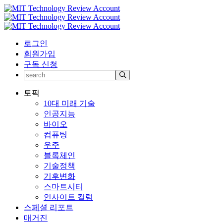
로그인
회원가입
구독 신청
토픽
10대 미래 기술
인공지능
바이오
컴퓨팅
우주
블록체인
기술정책
기후변화
스마트시티
인사이트 컬럼
스페셜 리포트
매거진