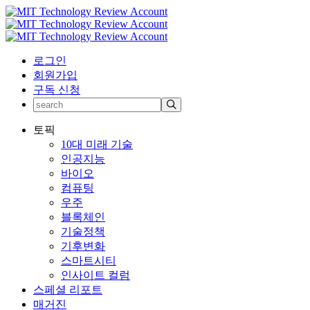
로그인
회원가입
구독 신청
토픽
10대 미래 기술
인공지능
바이오
컴퓨팅
우주
블록체인
기술정책
기후변화
스마트시티
인사이트 컬럼
스페셜 리포트
매거진