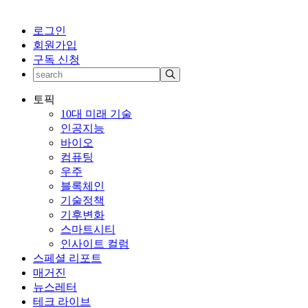
로그인
회원가입
구독 신청
토픽
10대 미래 기술
인공지능
바이오
컴퓨팅
우주
블록체인
기술정책
기후변화
스마트시티
인사이트 컬럼
스페셜 리포트
매거진
뉴스레터
테크 라이브