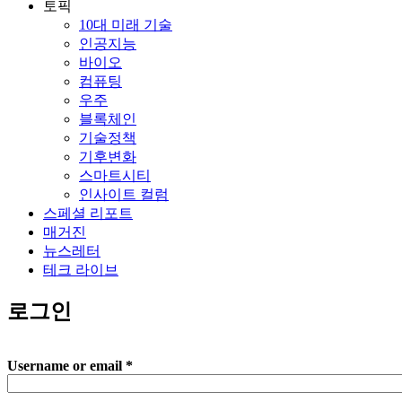
토픽
10대 미래 기술
인공지능
바이오
컴퓨팅
우주
블록체인
기술정책
기후변화
스마트시티
인사이트 컬럼
스페셜 리포트
매거진
뉴스레터
테크 라이브
로그인
Username or email
*