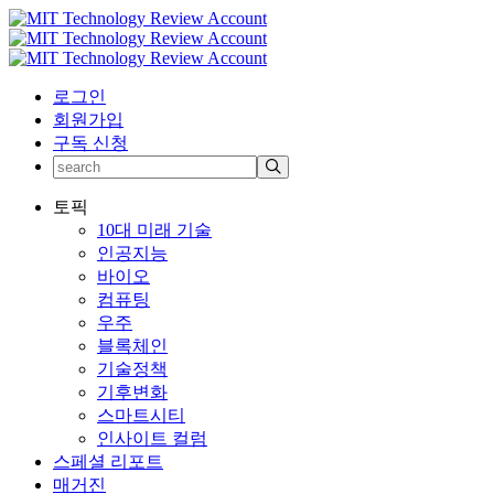
로그인
회원가입
구독 신청
토픽
10대 미래 기술
인공지능
바이오
컴퓨팅
우주
블록체인
기술정책
기후변화
스마트시티
인사이트 컬럼
스페셜 리포트
매거진