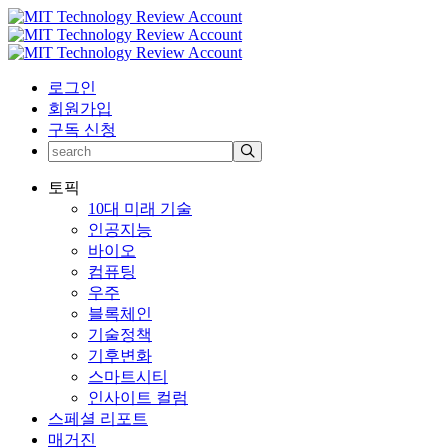
로그인
회원가입
구독 신청
토픽
10대 미래 기술
인공지능
바이오
컴퓨팅
우주
블록체인
기술정책
기후변화
스마트시티
인사이트 컬럼
스페셜 리포트
매거진