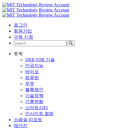
로그인
회원가입
구독 신청
토픽
10대 미래 기술
인공지능
바이오
컴퓨팅
우주
블록체인
기술정책
기후변화
스마트시티
인사이트 컬럼
스페셜 리포트
매거진