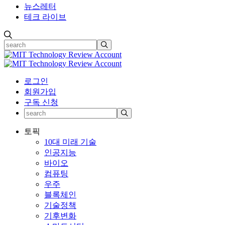
뉴스레터
테크 라이브
로그인
회원가입
구독 신청
토픽
10대 미래 기술
인공지능
바이오
컴퓨팅
우주
블록체인
기술정책
기후변화