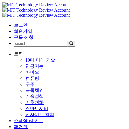
로그인
회원가입
구독 신청
토픽
10대 미래 기술
인공지능
바이오
컴퓨팅
우주
블록체인
기술정책
기후변화
스마트시티
인사이트 컬럼
스페셜 리포트
매거진