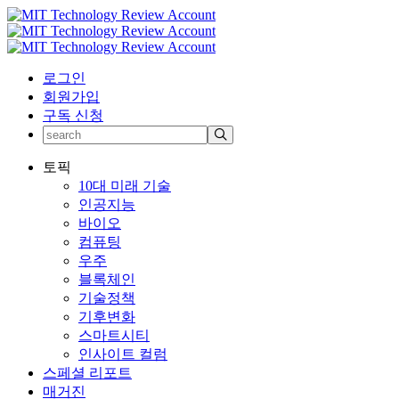
로그인
회원가입
구독 신청
토픽
10대 미래 기술
인공지능
바이오
컴퓨팅
우주
블록체인
기술정책
기후변화
스마트시티
인사이트 컬럼
스페셜 리포트
매거진