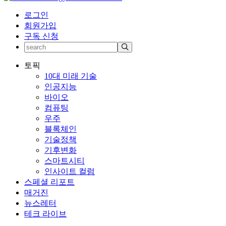
로그인
회원가입
구독 신청
토픽
10대 미래 기술
인공지능
바이오
컴퓨팅
우주
블록체인
기술정책
기후변화
스마트시티
인사이트 컬럼
스페셜 리포트
매거진
뉴스레터
테크 라이브