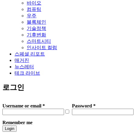
바이오
컴퓨팅
우주
블록체인
기술정책
기후변화
스마트시티
인사이트 컬럼
스페셜 리포트
매거진
뉴스레터
테크 라이브
로그인
Username or email
*
Password
*
Remember me
Login