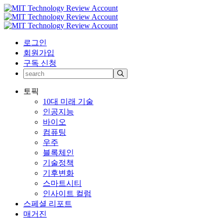
로그인
회원가입
구독 신청
토픽
10대 미래 기술
인공지능
바이오
컴퓨팅
우주
블록체인
기술정책
기후변화
스마트시티
인사이트 컬럼
스페셜 리포트
매거진