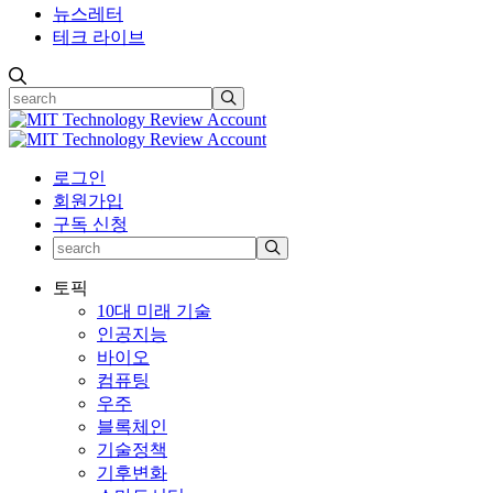
뉴스레터
테크 라이브
로그인
회원가입
구독 신청
토픽
10대 미래 기술
인공지능
바이오
컴퓨팅
우주
블록체인
기술정책
기후변화