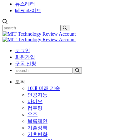
뉴스레터
테크 라이브
로그인
회원가입
구독 신청
토픽
10대 미래 기술
인공지능
바이오
컴퓨팅
우주
블록체인
기술정책
기후변화