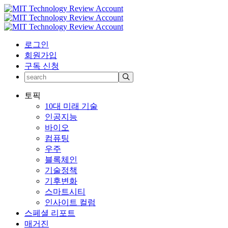
로그인
회원가입
구독 신청
토픽
10대 미래 기술
인공지능
바이오
컴퓨팅
우주
블록체인
기술정책
기후변화
스마트시티
인사이트 컬럼
스페셜 리포트
매거진