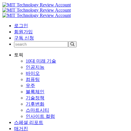
로그인
회원가입
구독 신청
토픽
10대 미래 기술
인공지능
바이오
컴퓨팅
우주
블록체인
기술정책
기후변화
스마트시티
인사이트 컬럼
스페셜 리포트
매거진