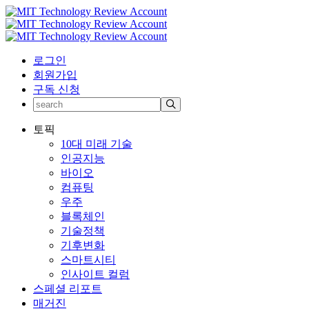
로그인
회원가입
구독 신청
토픽
10대 미래 기술
인공지능
바이오
컴퓨팅
우주
블록체인
기술정책
기후변화
스마트시티
인사이트 컬럼
스페셜 리포트
매거진