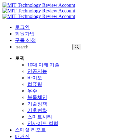
로그인
회원가입
구독 신청
토픽
10대 미래 기술
인공지능
바이오
컴퓨팅
우주
블록체인
기술정책
기후변화
스마트시티
인사이트 컬럼
스페셜 리포트
매거진