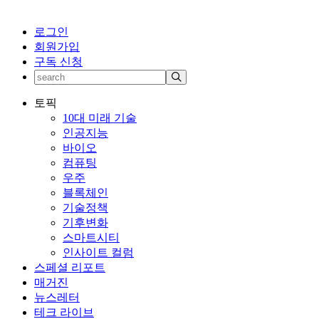
로그인
회원가입
구독 신청
토픽
10대 미래 기술
인공지능
바이오
컴퓨팅
우주
블록체인
기술정책
기후변화
스마트시티
인사이트 컬럼
스페셜 리포트
매거진
뉴스레터
테크 라이브