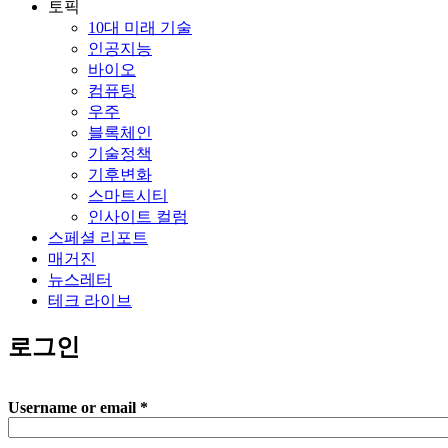
토픽
10대 미래 기술
인공지능
바이오
컴퓨팅
우주
블록체인
기술정책
기후변화
스마트시티
인사이트 컬럼
스페셜 리포트
매거진
뉴스레터
테크 라이브
로그인
Username or email
*