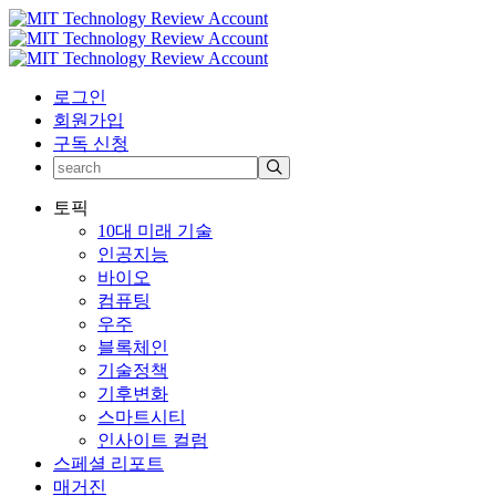
로그인
회원가입
구독 신청
토픽
10대 미래 기술
인공지능
바이오
컴퓨팅
우주
블록체인
기술정책
기후변화
스마트시티
인사이트 컬럼
스페셜 리포트
매거진