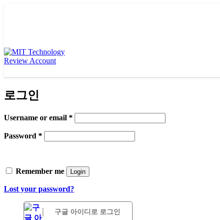
로그인
Username or email
*
Password
*
Remember me
Login
Lost your password?
구글 아이디로 로그인