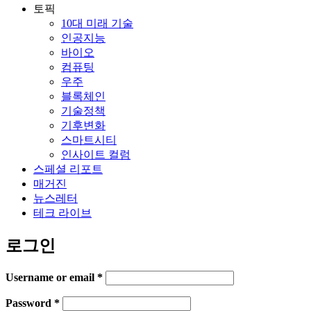
토픽
10대 미래 기술
인공지능
바이오
컴퓨팅
우주
블록체인
기술정책
기후변화
스마트시티
인사이트 컬럼
스페셜 리포트
매거진
뉴스레터
테크 라이브
로그인
Username or email
*
Password
*