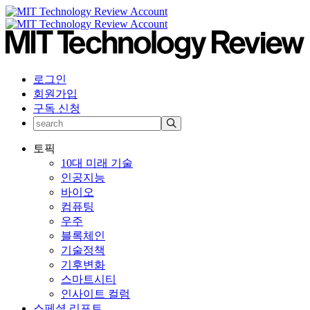
로그인
회원가입
구독 신청
토픽
10대 미래 기술
인공지능
바이오
컴퓨팅
우주
블록체인
기술정책
기후변화
스마트시티
인사이트 컬럼
스페셜 리포트