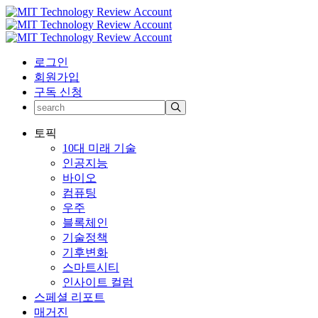
로그인
회원가입
구독 신청
토픽
10대 미래 기술
인공지능
바이오
컴퓨팅
우주
블록체인
기술정책
기후변화
스마트시티
인사이트 컬럼
스페셜 리포트
매거진