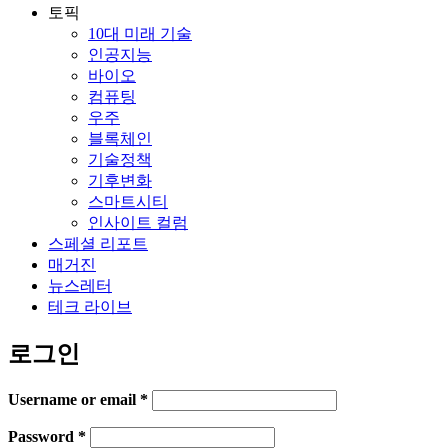
토픽
10대 미래 기술
인공지능
바이오
컴퓨팅
우주
블록체인
기술정책
기후변화
스마트시티
인사이트 컬럼
스페셜 리포트
매거진
뉴스레터
테크 라이브
로그인
Username or email
*
Password
*