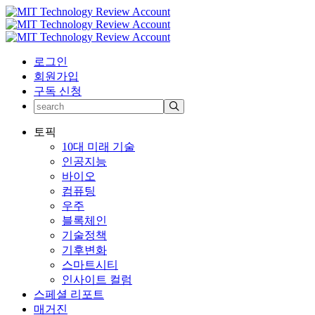
로그인
회원가입
구독 신청
토픽
10대 미래 기술
인공지능
바이오
컴퓨팅
우주
블록체인
기술정책
기후변화
스마트시티
인사이트 컬럼
스페셜 리포트
매거진