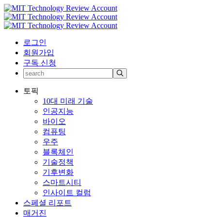
로그인
회원가입
구독 신청
토픽
10대 미래 기술
인공지능
바이오
컴퓨팅
우주
블록체인
기술정책
기후변화
스마트시티
인사이트 컬럼
스페셜 리포트
매거진