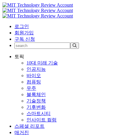
로그인
회원가입
구독 신청
토픽
10대 미래 기술
인공지능
바이오
컴퓨팅
우주
블록체인
기술정책
기후변화
스마트시티
인사이트 컬럼
스페셜 리포트
매거진