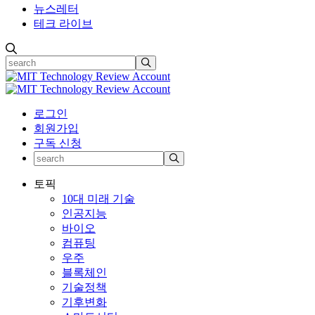
뉴스레터
테크 라이브
로그인
회원가입
구독 신청
토픽
10대 미래 기술
인공지능
바이오
컴퓨팅
우주
블록체인
기술정책
기후변화