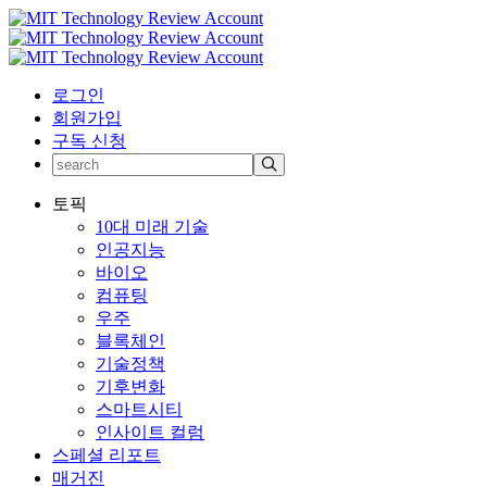
로그인
회원가입
구독 신청
토픽
10대 미래 기술
인공지능
바이오
컴퓨팅
우주
블록체인
기술정책
기후변화
스마트시티
인사이트 컬럼
스페셜 리포트
매거진