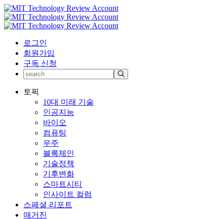
로그인
회원가입
구독 신청
토픽
10대 미래 기술
인공지능
바이오
컴퓨팅
우주
블록체인
기술정책
기후변화
스마트시티
인사이트 컬럼
스페셜 리포트
매거진