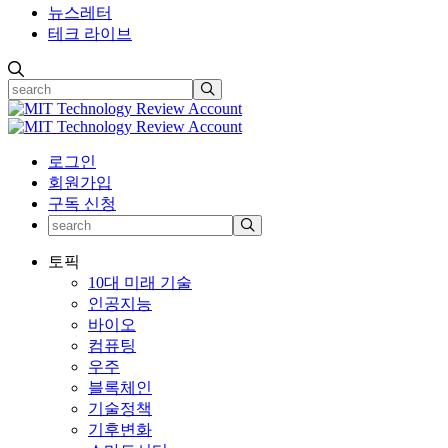
뉴스레터
테크 라이브
로그인
회원가입
구독 신청
토픽
10대 미래 기술
인공지능
바이오
컴퓨팅
우주
블록체인
기술정책
기후변화