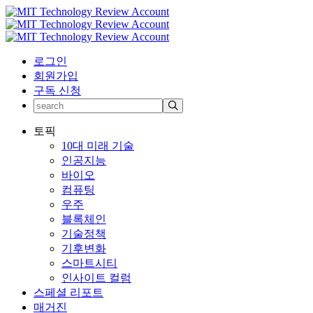
로그인
회원가입
구독 신청
토픽
10대 미래 기술
인공지능
바이오
컴퓨팅
우주
블록체인
기술정책
기후변화
스마트시티
인사이트 컬럼
스페셜 리포트
매거진