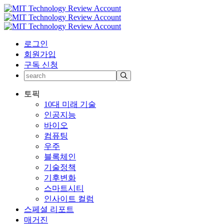
로그인
회원가입
구독 신청
토픽
10대 미래 기술
인공지능
바이오
컴퓨팅
우주
블록체인
기술정책
기후변화
스마트시티
인사이트 컬럼
스페셜 리포트
매거진