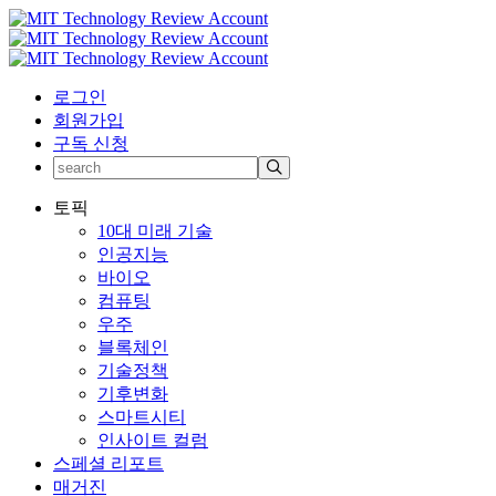
로그인
회원가입
구독 신청
토픽
10대 미래 기술
인공지능
바이오
컴퓨팅
우주
블록체인
기술정책
기후변화
스마트시티
인사이트 컬럼
스페셜 리포트
매거진