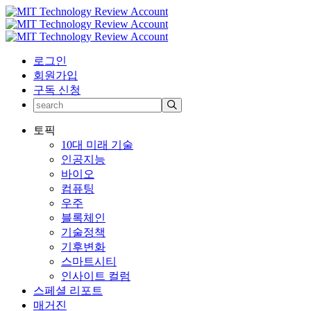
로그인
회원가입
구독 신청
토픽
10대 미래 기술
인공지능
바이오
컴퓨팅
우주
블록체인
기술정책
기후변화
스마트시티
인사이트 컬럼
스페셜 리포트
매거진