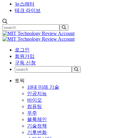
뉴스레터
테크 라이브
로그인
회원가입
구독 신청
토픽
10대 미래 기술
인공지능
바이오
컴퓨팅
우주
블록체인
기술정책
기후변화