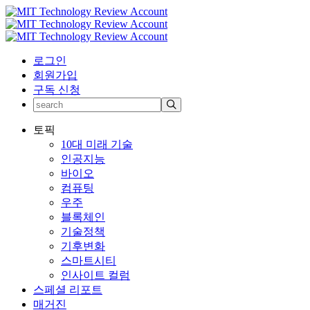
로그인
회원가입
구독 신청
토픽
10대 미래 기술
인공지능
바이오
컴퓨팅
우주
블록체인
기술정책
기후변화
스마트시티
인사이트 컬럼
스페셜 리포트
매거진