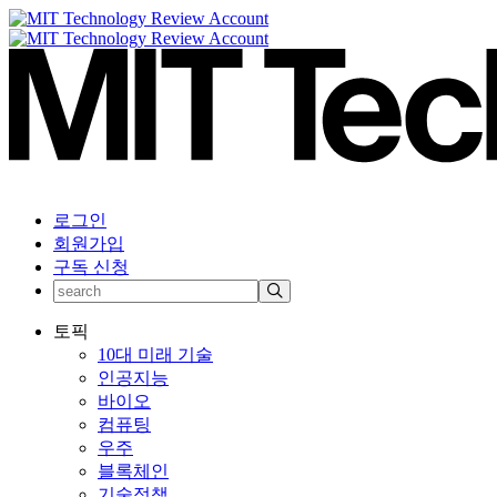
로그인
회원가입
구독 신청
토픽
10대 미래 기술
인공지능
바이오
컴퓨팅
우주
블록체인
기술정책