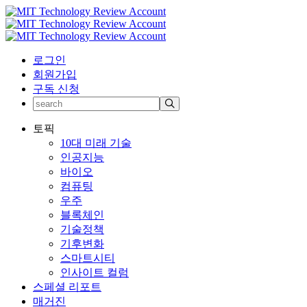
로그인
회원가입
구독 신청
토픽
10대 미래 기술
인공지능
바이오
컴퓨팅
우주
블록체인
기술정책
기후변화
스마트시티
인사이트 컬럼
스페셜 리포트
매거진