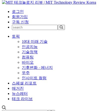
로그인
회원가입
구독 신청
토픽
10대 미래 기술
인공지능
기술정책
컴퓨팅
바이오
기후변화 · 에너지
우주
인사이트 컬럼
스페셜 리포트
매거진
뉴스레터
테크 라이브