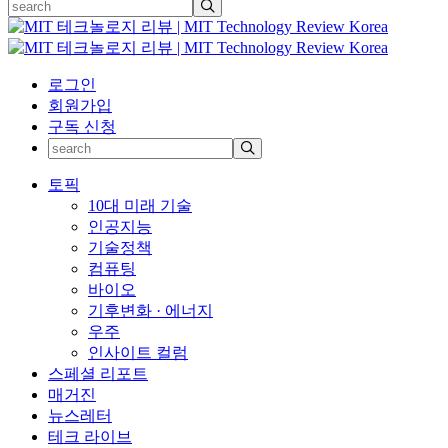
로그인
회원가입
구독 신청
토픽
10대 미래 기술
인공지능
기술정책
컴퓨팅
바이오
기후변화 · 에너지
우주
인사이트 컬럼
스페셜 리포트
매거진
뉴스레터
테크 라이브