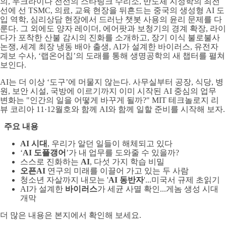
의, 우크라이나 전선의 스타링크 수리소, 반도체 지정학의 최전
선에 선 TSMC, 의료, 교육 현장을 뒤흔드는 중국의 생성형 AI 도
입 역학, 심리상담 현장에서 드러난 챗봇 사용의 윤리 문제를 다
룬다. 그 외에도 양자 레이더, 에어팟과 보청기의 경계 확장, 라이
다가 포착한 산불 감시의 진화를 소개하고, 장기 이식 불로불사
논쟁, 세계 최장 냉동 배아 출생, AI가 설계한 바이러스, 유전자
계보 수사, ‘랩온어칩’의 도래를 통해 생명공학의 새 챕터를 펼쳐
보인다.
AI는 더 이상 ‘도구’에 머물지 않는다. 사무실부터 공장, 식당, 병
원, 보안 시설, 국방에 이르기까지 이미 시작된 AI 중심의 업무
변화는 "인간의 일을 어떻게 바꾸게 될까?" MIT 테크놀로지 리
뷰 코리아 11·12월호와 함께 AI와 함께 일할 준비를 시작해 보자.
주요 내용
AI 시대
, 우리가 알던 일들이 해체되고 있다
‘
AI 도플갱어
’가 내 업무를 도와줄 수 있을까?
스스로 진화하는
AI
, 다섯 가지 학습 비밀
오픈AI
연구의 미래를 이끌어 가고 있는 두 사람
청소년 자살까지 내모는 '
AI 동반자
'...미국서 규제 초읽기
AI가 설계한
바이러스
가 세균 사멸 확인...게놈 생성 시대
개막
더 많은 내용은 본지에서 확인해 보세요.