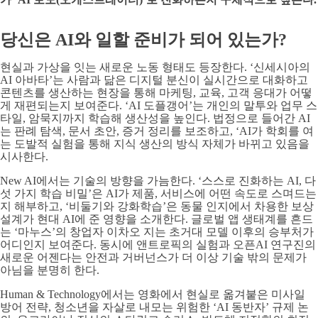
당신은 AI와 일할 준비가 되어 있는가?
현실과 가상을 잇는 새로운 노동 형태도 등장한다. ‘신세시아의
AI 아바타’는 사람과 닮은 디지털 분신이 실시간으로 대화하고
콘텐츠를 생산하는 현장을 통해 마케팅, 교육, 고객 응대가 어떻
게 재편되는지 보여준다. ‘AI 도플갱어’는 개인의 말투와 업무 스
타일, 암묵지까지 학습해 생산성을 높인다. 법정으로 들어간 AI
는 판례 탐색, 문서 초안, 증거 정리를 보조하고, ‘AI가 학회를 여
는 도발적 실험을 통해 지식 생산의 방식 자체가 바뀌고 있음을
시사한다.
New AI에서는 기술의 방향을 가늠한다. ‘스스로 진화하는 AI, 다
섯 가지 학습 비밀’은 AI가 제품, 서비스에 어떤 속도로 스며드는
지 해부하고, ‘비둘기와 강화학습’은 동물 인지에서 차용한 보상
설계가 현대 AI에 준 영향을 소개한다. 글로벌 앱 생태계를 흔드
는 ‘마누스’의 창업자 이차오 지는 초거대 모델 이후의 승부처가
어디인지 보여준다. 동시에 앤트로픽의 실험과 오픈AI 연구진의
새로운 어젠다는 안전과 거버넌스가 더 이상 기술 밖의 문제가
아님을 분명히 한다.
Human & Technology에서는 영화에서 현실로 옮겨붙은 미사일
방어 전략, 청소년을 자살로 내모는 위험한 ‘AI 동반자’ 규제 논