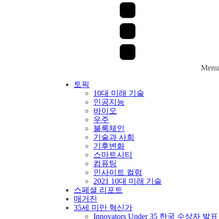
Menu
토픽
10대 미래 기술
인공지능
바이오
우주
블록체인
기술과 사회
기후변화
스마트시티
컴퓨팅
인사이트 컬럼
2021 10대 미래 기술
스페셜 리포트
매거진
35세 미만 혁신가
Innovators Under 35 한국 수상자 발표