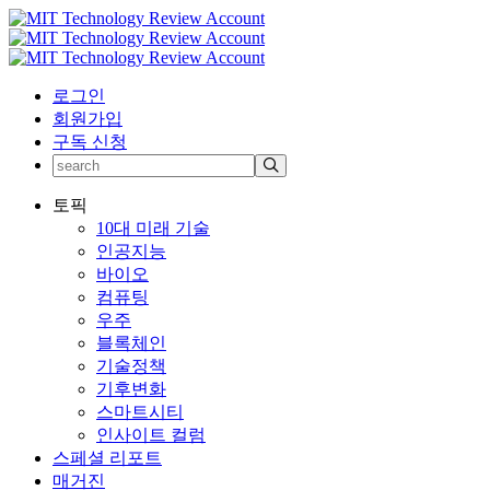
로그인
회원가입
구독 신청
토픽
10대 미래 기술
인공지능
바이오
컴퓨팅
우주
블록체인
기술정책
기후변화
스마트시티
인사이트 컬럼
스페셜 리포트
매거진