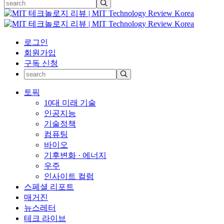
로그인
회원가입
구독 신청
토픽
10대 미래 기술
인공지능
기술정책
컴퓨팅
바이오
기후변화 · 에너지
우주
인사이트 컬럼
스페셜 리포트
매거진
뉴스레터
테크 라이브