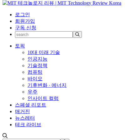
로그인
회원가입
구독 신청
토픽
10대 미래 기술
인공지능
기술정책
컴퓨팅
바이오
기후변화 · 에너지
우주
인사이트 컬럼
스페셜 리포트
매거진
뉴스레터
테크 라이브