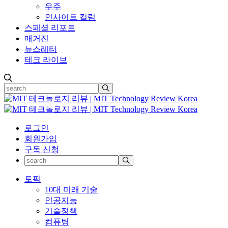
우주
인사이트 컬럼
스페셜 리포트
매거진
뉴스레터
테크 라이브
로그인
회원가입
구독 신청
토픽
10대 미래 기술
인공지능
기술정책
컴퓨팅