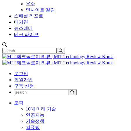
우주
인사이트 컬럼
스페셜 리포트
매거진
뉴스레터
테크 라이브
로그인
회원가입
구독 신청
토픽
10대 미래 기술
인공지능
기술정책
컴퓨팅