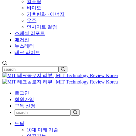
컴퓨팅
바이오
기후변화 · 에너지
우주
인사이트 컬럼
스페셜 리포트
매거진
뉴스레터
테크 라이브
로그인
회원가입
구독 신청
토픽
10대 미래 기술