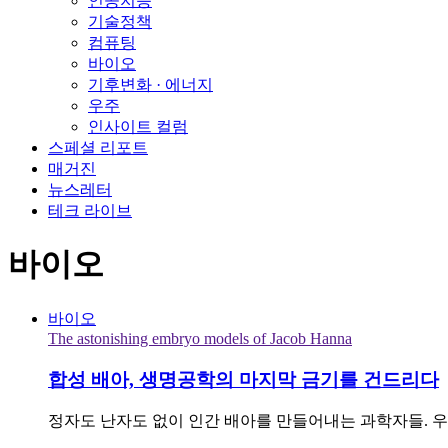
인공지능
기술정책
컴퓨팅
바이오
기후변화 · 에너지
우주
인사이트 컬럼
스페셜 리포트
매거진
뉴스레터
테크 라이브
바이오
바이오
The astonishing embryo models of Jacob Hanna
합성 배아, 생명공학의 마지막 금기를 건드리다
정자도 난자도 없이 인간 배아를 만들어내는 과학자들. 우