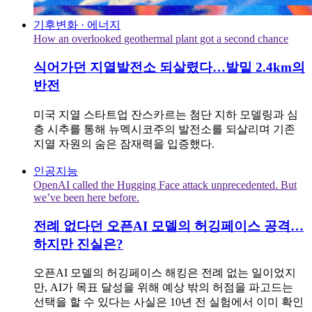
기후변화 · 에너지
How an overlooked geothermal plant got a second chance
식어가던 지열발전소 되살렸다…발밑 2.4km의
반전
미국 지열 스타트업 잔스카르는 첨단 지하 모델링과 심
층 시추를 통해 뉴멕시코주의 발전소를 되살리며 기존
지열 자원의 숨은 잠재력을 입증했다.
인공지능
OpenAI called the Hugging Face attack unprecedented. But
we’ve been here before.
전례 없다던 오픈AI 모델의 허깅페이스 공격…
하지만 진실은?
오픈AI 모델의 허깅페이스 해킹은 전례 없는 일이었지
만, AI가 목표 달성을 위해 예상 밖의 허점을 파고드는
선택을 할 수 있다는 사실은 10년 전 실험에서 이미 확인