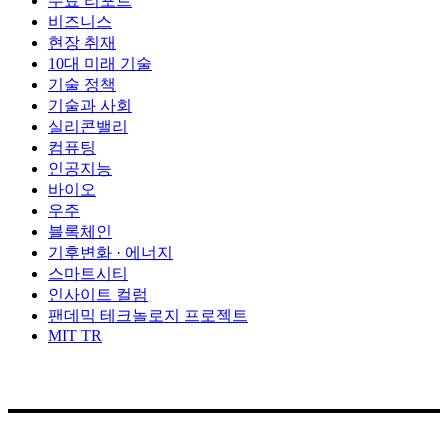
무료 리포트
비즈니스
현장 취재
10대 미래 기술
기술 정책
기술과 사회
실리콘밸리
컴퓨팅
인공지능
바이오
우주
블록체인
기후변화 · 에너지
스마트시티
인사이트 컬럼
팬데믹 테크놀로지 프로젝트
MIT TR