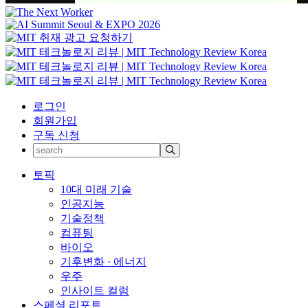
로그인
회원가입
구독 신청
토픽
10대 미래 기술
인공지능
기술정책
컴퓨팅
바이오
기후변화 · 에너지
우주
인사이트 컬럼
스페셜 리포트