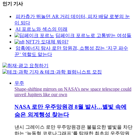
인기 기사
피카츄가 뛰놀던 AR 거리 데이터, 피자 배달 로봇의 눈
이 되다
AI 포르노와 섹스의 미래
딥페이크 포르노로 고통받는 여성들
NFT가 도대체 뭐야?
암흑에너지 탐사 로만 망원경, 소행성 잡는 ‘지구 파수
꾼’ 역할도 맡는다
우주
Shape-shifting mirrors on NASA’s new space telescope could
unveil Jupiters like our own
NASA 로만 우주망원경 8월 발사…별빛 속에
숨은 외계행성 찾는다
낸시 그레이스 로만 우주망원경은 불필요한 별빛을 차단
하는 ‘능동형 코로나그래프’를 탑재한 최초의 우주망원