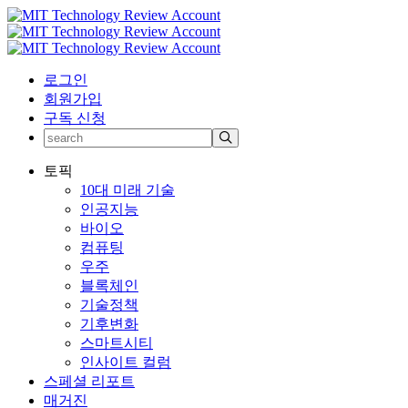
로그인
회원가입
구독 신청
토픽
10대 미래 기술
인공지능
바이오
컴퓨팅
우주
블록체인
기술정책
기후변화
스마트시티
인사이트 컬럼
스페셜 리포트
매거진