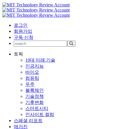
로그인
회원가입
구독 신청
토픽
10대 미래 기술
인공지능
바이오
컴퓨팅
우주
블록체인
기술정책
기후변화
스마트시티
인사이트 컬럼
스페셜 리포트
매거진