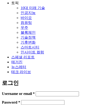
토픽
10대 미래 기술
인공지능
바이오
컴퓨팅
우주
블록체인
기술정책
기후변화
스마트시티
인사이트 컬럼
스페셜 리포트
매거진
뉴스레터
테크 라이브
로그인
Username or email
*
Password
*