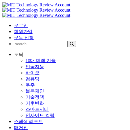
로그인
회원가입
구독 신청
토픽
10대 미래 기술
인공지능
바이오
컴퓨팅
우주
블록체인
기술정책
기후변화
스마트시티
인사이트 컬럼
스페셜 리포트
매거진