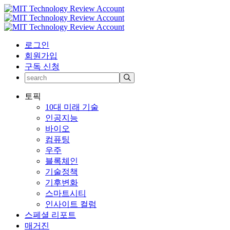
로그인
회원가입
구독 신청
토픽
10대 미래 기술
인공지능
바이오
컴퓨팅
우주
블록체인
기술정책
기후변화
스마트시티
인사이트 컬럼
스페셜 리포트
매거진